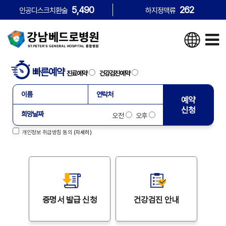
5,490
262
인공디스크치환술
하지정맥류
빠른예약
진료예약
건강검진예약
예약
신청
오전
오후
개인정보 취급방침 동의
(자세히)
증명서
발급 신청
건강검진
안내