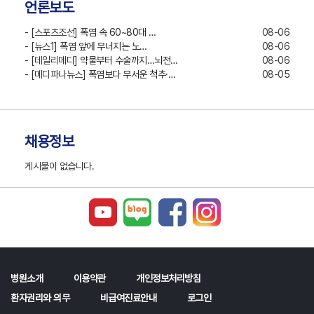
언론보도
- [스포츠조선]
폭염 속 60~80대 …
08-06
- [뉴스1]
폭염 앞에 무너지는 노…
08-06
- [데일리메디]
약물부터 수술까지…뇌전…
08-06
- [메디파나뉴스]
폭염보다 무서운 척추·…
08-05
채용정보
게시물이 없습니다.
병원소개
이용약관
개인정보처리방침
환자권리와 의무
비급여진료안내
로그인