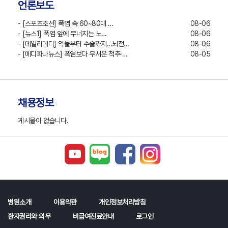
언론보도
- [스포츠조선]
폭염 속 60~80대 …
08-06
- [뉴스1]
폭염 앞에 무너지는 노…
08-06
- [데일리메디]
약물부터 수술까지…뇌전…
08-06
- [메디파나뉴스]
폭염보다 무서운 척추·…
08-05
채용정보
게시물이 없습니다.
병원소개
이용약관
개인정보처리방침
환자권리와 의무
비급여진료안내
로그인