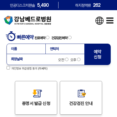
5,490
262
인공디스크치환술
하지정맥류
빠른예약
진료예약
건강검진예약
예약
신청
오전
오후
개인정보 취급방침 동의
(자세히)
증명서
발급 신청
건강검진
안내