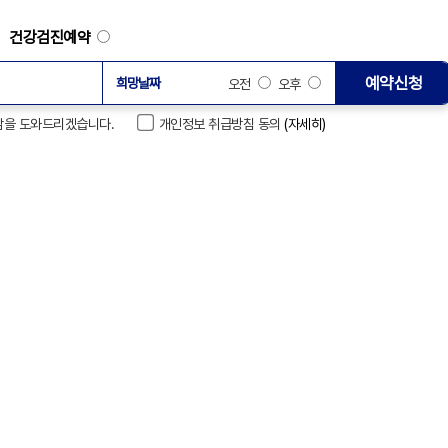
건강검진예약
예약신청
오전
오후
 상담을 도와드리겠습니다.
개인정보 취급방침 동의
(자세히)
강남베드로병원 소식
0
언론보도
채용
폭염 속 60~…
게시물이
- [스포츠조선]
폭염 앞에 무너…
- [뉴스1]
약물부터 수술까…
- [데일리메디]