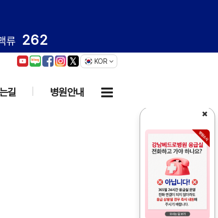
262
맥류
KOR
는길
병원안내