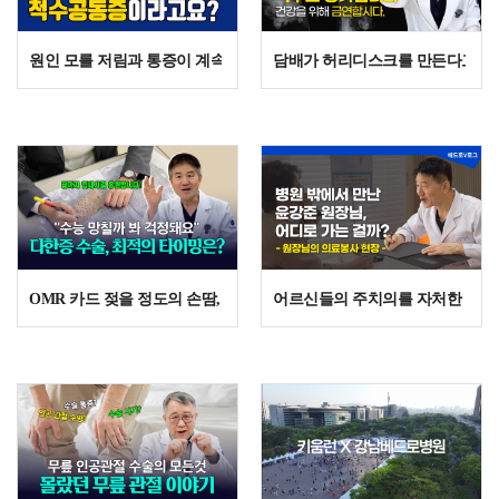
원인 모를 저림과 통증이 계속된다면? 척수공동증, MRI로 발견되는 희
담배가 허리디스크를 만든다고? 
OMR 카드 젖을 정도의 손땀, 수능 전 다한증 수술 괜찮을까?
어르신들의 주치의를 자처한 윤강준