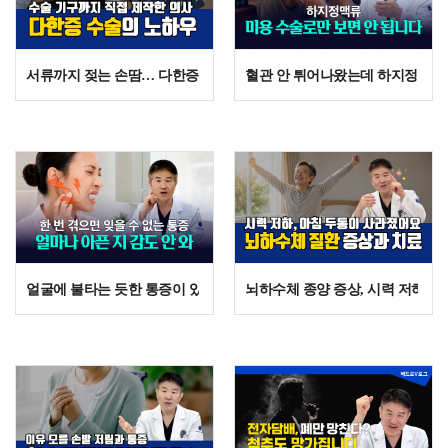
서류까지 젖는 손땀… 다한증 수술에서 ‘가지신경’이 중요한 이유
혈관 안 튀어나왔는데 하지정맥류?
N
얼굴에 불타는 듯한 통증이 있는 분 주목! 삼차신경통의 치료법
뇌하수체 종양 증상, 시력 저하와 