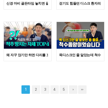
신경 마비 골든타임 놓치면 끝? 전문의가 말하는 '이 증상' 절대 참지 
걷기도 힘들던 디스크 환자의 반전,
왜 자꾸 앉기만 하면 다리를 꼬게 될까? OO가 무너졌기 때문입니다.
목디스크인 줄 알았는데 척수종양?
2
3
4
5
1