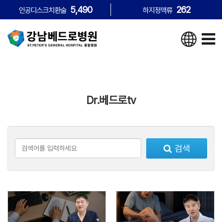
5,490
262
인공디스크치환술
하지정맥류
Dr.베드로tv
검색