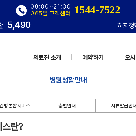
08:00~21:00
1544-7522
365일 고객센터
5,490
술
하지정
의료진 소개
예약하기
오시
병원생활안내
간병통합서비스
층별안내
서류발급안
비스란?