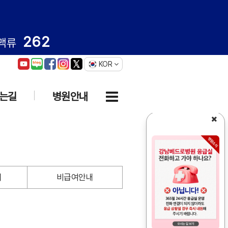
262
맥류
KOR
는길
병원안내
내
비급여안내