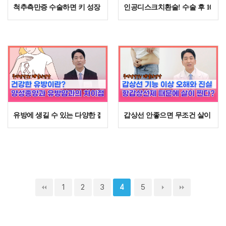
척추측만증 수술하면 키 성장 멈추고 임신이 어렵다고???
인공디스크치환술! 수술 후 10년 
유방에 생길 수 있는 다양한 질환과 증상, 그리고 치료법은?
갑상선 안좋으면 무조건 살이찐다?
1
2
3
5
4