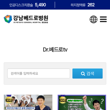
5,490
262
인공디스크치환술
하지정맥류
Dr.베드로tv
검색