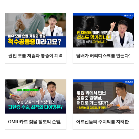
원인 모를 저림과 통증이 계속된다면? 척수공동증, MRI로 발견되는 희
담배가 허리디스크를 만든다고? 
OMR 카드 젖을 정도의 손땀, 수능 전 다한증 수술 괜찮을까?
어르신들의 주치의를 자처한 윤강준