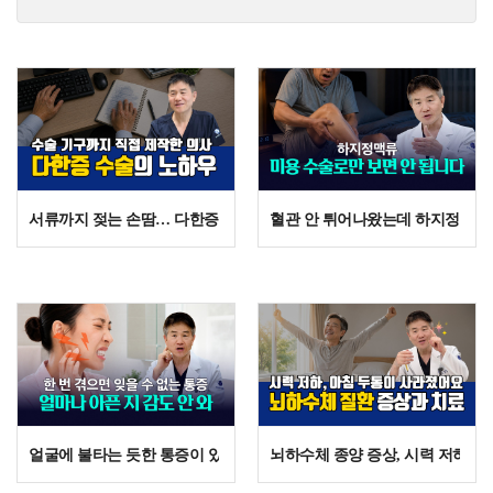
서류까지 젖는 손땀… 다한증 수술에서 ‘가지신경’이 중요한 이유
혈관 안 튀어나왔는데 하지정맥류?
얼굴에 불타는 듯한 통증이 있는 분 주목! 삼차신경통의 치료법
뇌하수체 종양 증상, 시력 저하와 