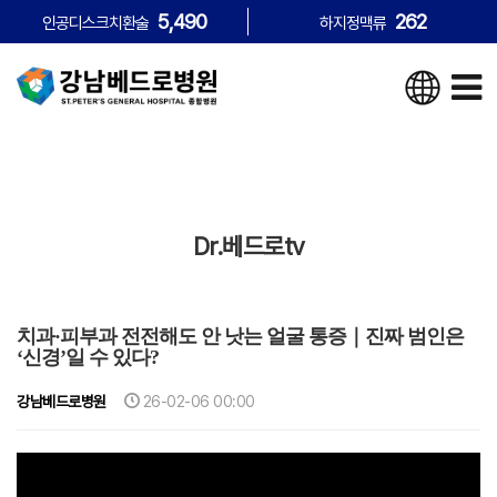
5,490
262
인공디스크치환술
하지정맥류
Dr.베드로tv
치과·피부과 전전해도 안 낫는 얼굴 통증｜진짜 범인은
‘신경’일 수 있다?
강남베드로병원
26-02-06 00:00