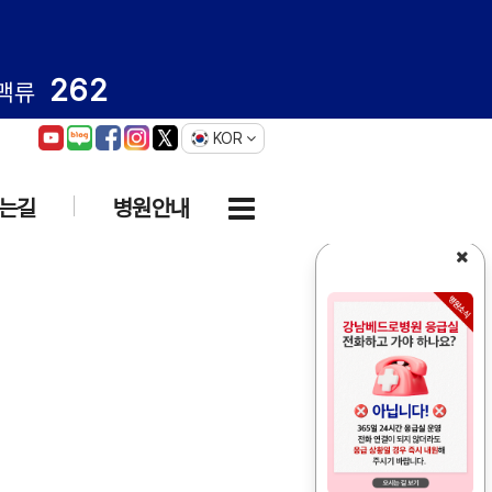
262
맥류
KOR
는길
병원안내