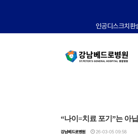
인공디스크치환
“나이=치료 포기”는 아
강남베드로병원
26-03-05 09:58