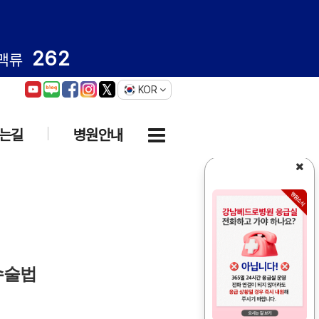
262
맥류
KOR
는길
병원안내
수술법