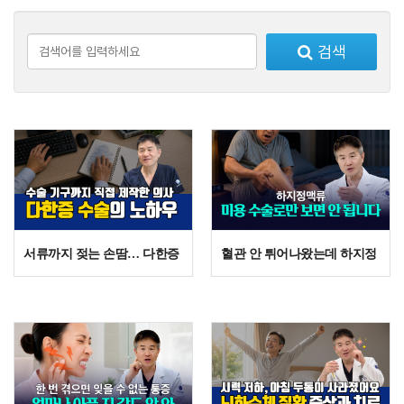
검색
서류까지 젖는 손땀… 다한증 수술에서 ‘가지신경’이 중요한 이유
혈관 안 튀어나왔는데 하지정맥류?
N