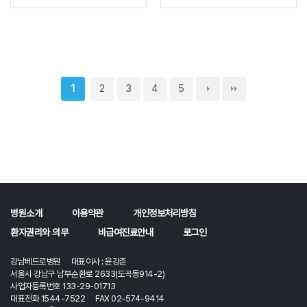
2
3
4
5
1
병원소개
이용약관
개인정보처리방침
환자권리와 의무
비급여진료안내
로그인
강남베드로병원 대표이사 : 윤강준
서울시 강남구 남부순환로 2633(도곡동914-2)
사업자등록번호 133-29-01713
대표전화 1544-7522 FAX 02-574-9414