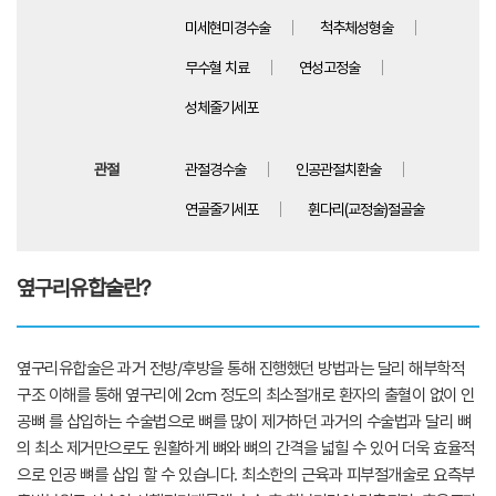
미세현미경수술
척추체성형술
무수혈 치료
연성고정술
성체줄기세포
관절
관절경수술
인공관절치환술
연골줄기세포
휜다리(교정술)절골술
옆구리유합술란?
옆구리유합술은 과거 전방/후방을 통해 진행했던 방법과는 달리 해부학적
구조 이해를 통해 옆구리에 2cm 정도의 최소절개로 환자의 출혈이 없이 인
공뼈 를 삽입하는 수술법으로 뼈를 많이 제거하던 과거의 수술법과 달리 뼈
의 최소 제거만으로도 원활하게 뼈와 뼈의 간격을 넓힐 수 있어 더욱 효율적
으로 인공 뼈를 삽입 할 수 있습니다. 최소한의 근육과 피부절개술로 요측부