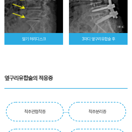
말기 허리디스크
3마디 옆구리유합술 후
옆구리유합술의 적응증
척추관협착증
척추분리증