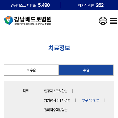
5,490
262
인공디스크치환술
하지정맥류
치료정보
비수술
수술
척추
인공디스크치환술
양방향척추내시경술
옆구리유합술
경피적수핵성형술