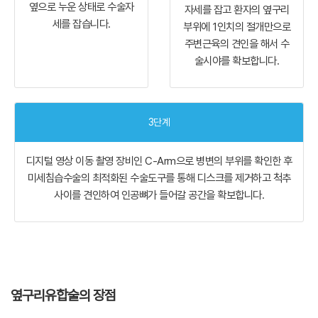
옆으로 누운 상태로
수술자
자세를
잡고 환자의 옆구리
세를 잡습니다.
부위에 1인치의
절개만으로
주변근육의 견인을 해서
수
술시야를 확보합니다.
3단계
디지털 영상 이동 촬영 장비인 C-Arm으로
병변의 부위를 확인한 후
미세침습수술의
최적화된 수술도구를 통해 디스크를
제거하고 척추
사이를 견인하여 인공뼈가
들어갈 공간을 확보합니다.
옆구리유합술의 장점