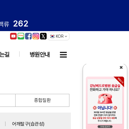
262
맥류
KOR
는길
병원안내
종합질환
어깨탈구(습관성)