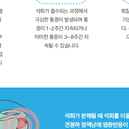
결
석회가 흡수되는 과정에서
회질
되
극심한 통증이 발생되며 통
기
증이 1~2주간 지속되거나
다.
부
미미한 통증이 3~8주간 지
착
속될 수 있습니다.
없
니
석회가 분해될 때 석회를 이
견봉하 점액낭에
염증반응이 