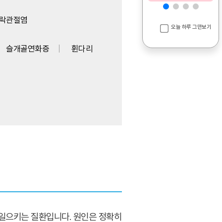
락관절염
오늘 하루 그만보기
슬개골연화증
휜다리
일으키는 질환입니다. 원인은 정확히