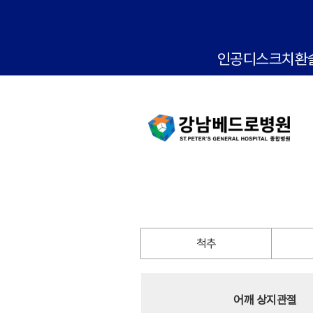
인공디스크치환
척추
어깨 상지관절