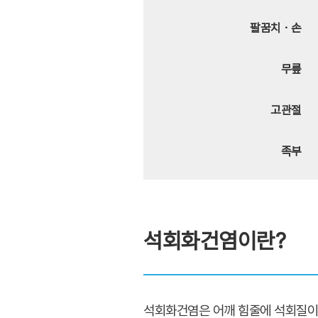
팔꿈치ㆍ손
무릎
고관절
족부
석회화건염이란?
석회화건염은 어깨 힘줄에 석회질이