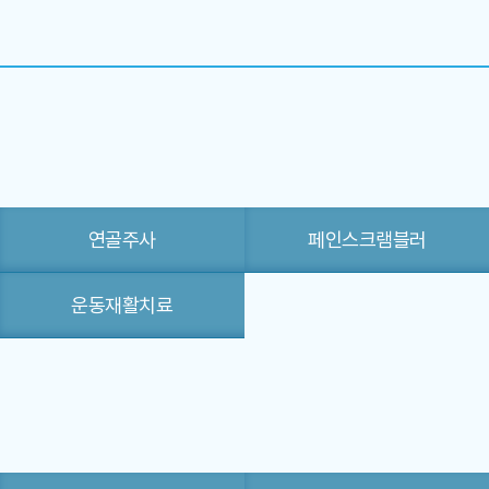
연골주사
페인스크램블러
운동재활치료