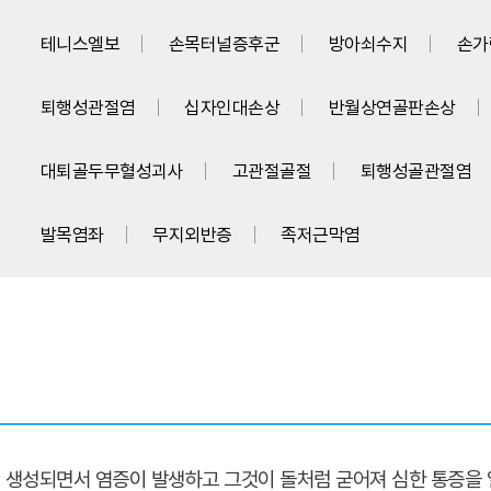
테니스엘보
손목터널증후군
방아쇠수지
손가
퇴행성관절염
십자인대손상
반월상연골판손상
대퇴골두무혈성괴사
고관절골절
퇴행성골관절염
발목염좌
무지외반증
족저근막염
 생성되면서 염증이 발생하고 그것이 돌처럼 굳어져 심한 통증을 