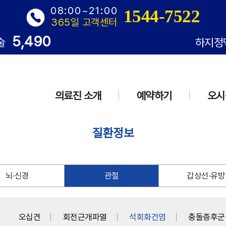
08:00~21:00
1544-7522
365일 고객센터
5,490
술
하지정
의료진 소개
예약하기
오시
질환정보
뇌·신경
관절
갑상선·유방
오십견
회전근개파열
석회화건염
충돌증후군