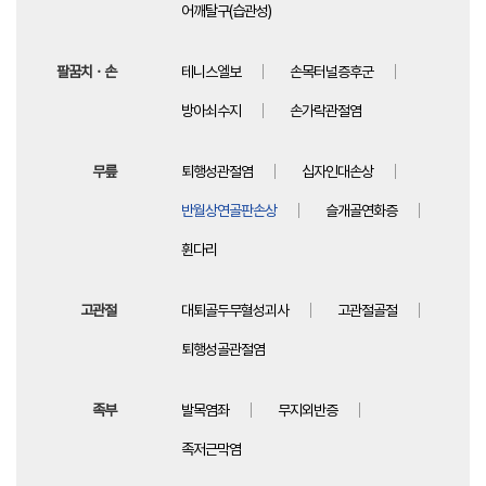
어깨탈구(습관성)
팔꿈치ㆍ손
테니스엘보
손목터널증후군
방아쇠수지
손가락관절염
무릎
퇴행성관절염
십자인대손상
반월상연골판손상
슬개골연화증
휜다리
고관절
대퇴골두무혈성괴사
고관절골절
퇴행성골관절염
족부
발목염좌
무지외반증
족저근막염