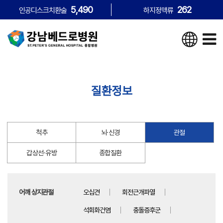
5,490
262
인공디스크치환술
하지정맥류
질환정보
척추
뇌·신경
관절
갑상선·유방
종합질환
어깨 상지관절
오십견
회전근개파열
석회화건염
충돌증후군