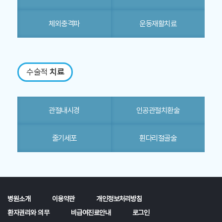
체외충격파
운동재활치료
수술적
치료
관절내시경
인공관절치환술
줄기세포
휜다리절골술
병원소개
이용약관
개인정보처리방침
환자권리와 의무
비급여진료안내
로그인